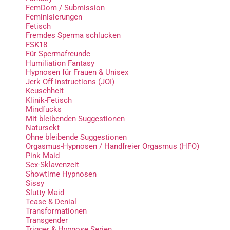
FemDom / Submission
Feminisierungen
Fetisch
Fremdes Sperma schlucken
FSK18
Für Spermafreunde
Humiliation Fantasy
Hypnosen für Frauen & Unisex
Jerk Off Instructions (JOI)
Keuschheit
Klinik-Fetisch
Mindfucks
Mit bleibenden Suggestionen
Natursekt
Ohne bleibende Suggestionen
Orgasmus-Hypnosen / Handfreier Orgasmus (HFO)
Pink Maid
Sex-Sklavenzeit
Showtime Hypnosen
Sissy
Slutty Maid
Tease & Denial
Transformationen
Transgender
Trigger & Hypnose Serien