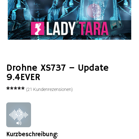
Drohne XS737 – Update
9.4EVER
(
21
Kundenrezensionen)
Bewertet
23
mit
5.00
von 5,
basierend
auf
Kundenbewertungen
Kurzbeschreibung: