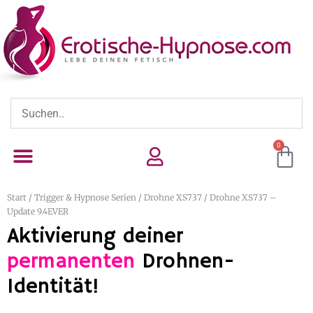
0
Start
/
Trigger & Hypnose Serien
/
Drohne XS737
/ Drohne XS737 –
Update 9.4EVER
Aktivierung deiner
permanenten
Drohnen-
Identität!