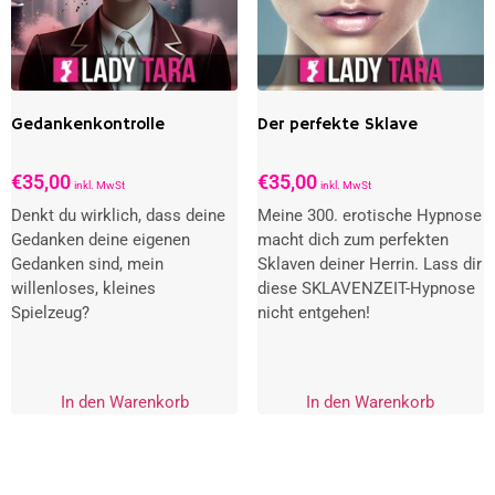
Bewertet
Bewertet
mit
mit
5.00
4.82
von 5
von 5
Gedankenkontrolle
Der perfekte Sklave
€
35,00
€
35,00
inkl. MwSt
inkl. MwSt
Denkt du wirklich, dass deine
Meine 300. erotische Hypnose
Gedanken deine eigenen
macht dich zum perfekten
Gedanken sind, mein
Sklaven deiner Herrin. Lass dir
willenloses, kleines
diese SKLAVENZEIT-Hypnose
Spielzeug?
nicht entgehen!
In den Warenkorb
In den Warenkorb