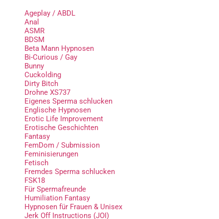
Ageplay / ABDL
Anal
ASMR
BDSM
Beta Mann Hypnosen
Bi-Curious / Gay
Bunny
Cuckolding
Dirty Bitch
Drohne XS737
Eigenes Sperma schlucken
Englische Hypnosen
Erotic Life Improvement
Erotische Geschichten
Fantasy
FemDom / Submission
Feminisierungen
Fetisch
Fremdes Sperma schlucken
FSK18
Für Spermafreunde
Humiliation Fantasy
Hypnosen für Frauen & Unisex
Jerk Off Instructions (JOI)