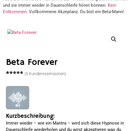
und sie immer wieder in Dauerschleife hören können.
Kein
Entkommen
. Vollkommene Akzeptanz. Du bist ein Beta-Mann!
Beta Forever
(
5
Kundenrezensionen)
Bewertet
5
mit
4.80
von 5,
basierend
auf
Kundenbewertungen
Kurzbeschreibung:
Immer wieder – wie ein Mantra – wird sich diese Hypnose in
Dauerschleife wiederholen und du wirst akzeptieren was du