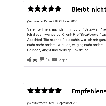
Bleibt nich
Bewertet
(Verifizierter Käufer)
18. Oktober 2020
mit
5
von 5
Verehrte Theia, nachdem mir durch “Beta-Mann” auf
ich diesen -wunderschönen!- File “BetaForever” t
Abschied “Bis nachher”- bis dahin war ich mir g
nicht mehr anders. Wirklich, es ging nicht ander
Gründen, Angst und freudige Erwartung.
(
0
)
(
0
)
Folgen
Empfehlen
Bewertet
(Verifizierter Käufer)
5. September 2019