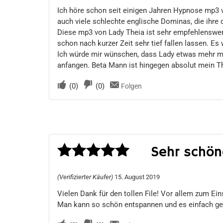
mit
5
von 5
Ich höre schon seit einigen Jahren Hypnose mp3 v
auch viele schlechte englische Dominas, die ihre
Diese mp3 von Lady Theia ist sehr empfehlenswert
schon nach kurzer Zeit sehr tief fallen lassen. Es 
Ich würde mir wünschen, dass Lady etwas mehr mp3
anfangen. Beta Mann ist hingegen absolut mein Th
(
0
)
(
0
)
Folgen
Sehr schön
Bewertet
(Verifizierter Käufer)
15. August 2019
mit
5
von 5
Vielen Dank für den tollen File! Vor allem zum Eins
Man kann so schön entspannen und es einfach g