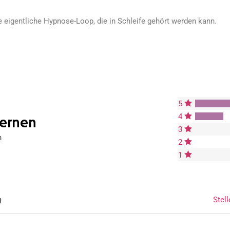
e eigentliche Hypnose-Loop, die in Schleife gehört werden kann.
5
4
ternen
3
n
2
1
g
Stell