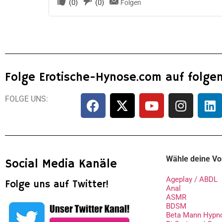
(
0
)
(
0
)
Folgen
Folge Erotische-Hynose.com auf folge
FOLGE UNS:
Wähle deine Vo
Social Media Kanäle
Ageplay / ABDL
Folge uns auf Twitter!
Anal
ASMR
BDSM
Beta Mann Hypn