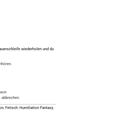
auerschleife wiederholen und du
nhören.
 MwSt
t abbrechen.
,
,
,
on
Fetisch
Humiliation Fantasy