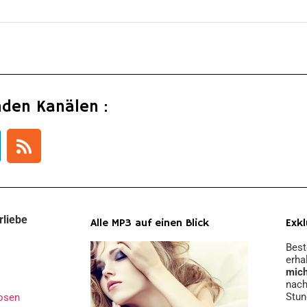
nden Kanälen :
rliebe
Alle MP3 auf einen Blick
Exkl
Best
erha
mic
nach
Stun
osen