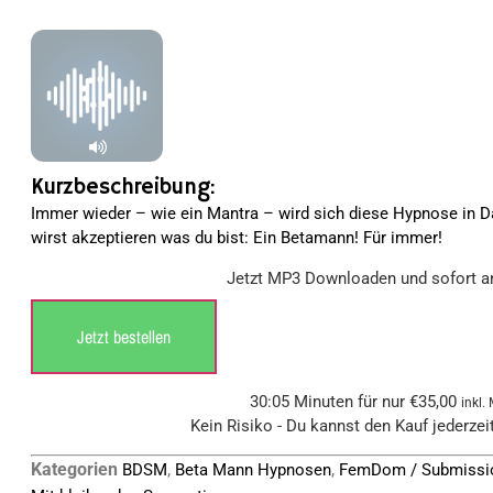
mit
4.80
von 5,
basierend
auf
Kundenbewertungen
Kurzbeschreibung:
Immer wieder – wie ein Mantra – wird sich diese Hypnose in D
wirst akzeptieren was du bist: Ein Betamann! Für immer!
Jetzt MP3 Downloaden und sofort a
Jetzt bestellen
30:05 Minuten für nur
€
35,00
inkl.
Kein Risiko - Du kannst den Kauf jederzei
Kategorien
,
,
BDSM
Beta Mann Hypnosen
FemDom / Submissi