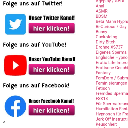
Ageplay / ABDL
Folge uns auf Twitter!
Anal
ASMR
BDSM
Beta Mann Hypn
Bi-Curious / Gay
Bunny
Cuckolding
Dirty Bitch
Folge uns auf YouTube!
Drohne XS737
Eigenes Sperma 
Englische Hypn
Erotic Life Impr
Erotische Gesch
Fantasy
FemDom / Subm
Feminisierungen
Folge uns auf Facebook!
Fetisch
Fremdes Sperma
FSK18
Für Spermafreun
Humiliation Fant
Hypnosen für Fr
Jerk Off Instruct
<
Keuschheit