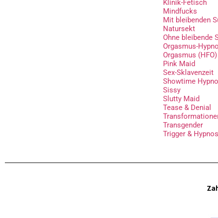
Klinik-Fetisch
Mindfucks
Mit bleibenden 
Natursekt
Ohne bleibende 
Orgasmus-Hypnos
Orgasmus (HFO)
Pink Maid
Sex-Sklavenzeit
Showtime Hypn
Sissy
Slutty Maid
Tease & Denial
Transformatione
Transgender
Trigger & Hypnos
Zah