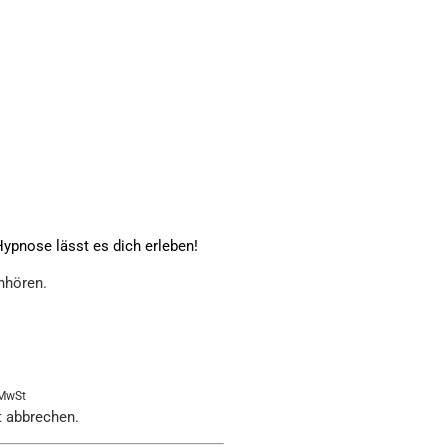
ypnose lässt es dich erleben!
nhören.
 MwSt
t abbrechen.