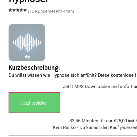
(
10
Kundenrezensionen)
Bewertet
10
mit
5.00
von 5,
basierend
auf
Kundenbewertungen
Kurzbeschreibung:
Du willst wissen wie Hypnose sich anfühlt? Diese kostenlose H
Jetzt MP3 Downloaden und sofort a
Jetzt bestellen
33:46 Minuten für nur
€
25,00
inkl.
Kein Risiko - Du kannst den Kauf jederzei