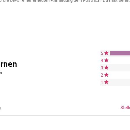
prüfe bevor einer erneuten Anmeldung dein Postfach. Du hast berei
5
4
ernen
3
n
2
1
g
Stell