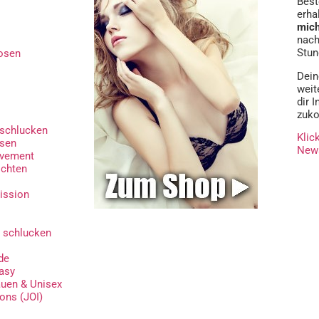
Best
erha
mic
nach
Stun
osen
Dein
weit
dir 
zuko
schlucken
Klic
osen
News
ovement
ichten
ission
 schlucken
de
asy
auen & Unisex
ions (JOI)