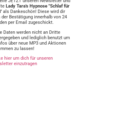
elle JETZT unseren Newsletter und
lte
Lady Tara's Hypnose "Schlaf für
h"
als Dankeschön! Diese wird dir
 der Bestätigung innerhalb von 24
den per Email zugeschickt.
e Daten werden nicht an Dritte
ergegeben und lediglich benutzt um
Infos über neue MP3 und Aktionen
mmen zu lassen!
ke hier um dich für unseren
letter einzutragen