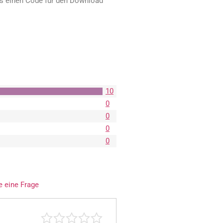
ts einen Code für den Download
10
0
0
0
0
e eine Frage