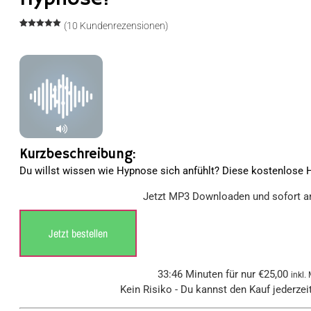
(
10
Kundenrezensionen)
Bewertet
10
mit
5.00
von 5,
basierend
auf
Kundenbewertungen
Kurzbeschreibung:
Du willst wissen wie Hypnose sich anfühlt? Diese kostenlose H
Jetzt MP3 Downloaden und sofort a
Jetzt bestellen
33:46 Minuten für nur
€
25,00
inkl.
Kein Risiko - Du kannst den Kauf jederzei