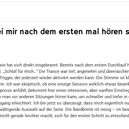
ei mir nach dem ersten mal hören 
ie hat sich direkt eingebrannt. Bereits nach dem ersten Durchlauf 
 „Schlaf für mich…“ Die Trance war tief, angenehm und überraschend
Trigger, der jederzeit wieder aktiviert werden kann. Die Stimme ist kl
nn. Ich war skeptisch, ob eine einzige Session wirklich etwas bewi
ypnose anfühlt, bekommt hier einen intensiven, aber sanften Einstie
e man vor anderen Sitzungen hören kann, um schneller und tiefer 
ang erleichtert. Ich bin jetzt so überzeugt, dass mich eigentlich n
wältigende Auswahl auf der Seite. Die Bandbreite ist riesig – im be
icht gerade leichter macht, sich für den ersten Schritt zu entsche