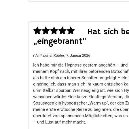
Hat sich b
„eingebrannt“
Bewertet
mit
5
von 5
(Verifizierter Käufer)
7. Januar 2026
Ich habe mir die Hypnose gestern angehört – und s
meinem Kopf nach, mit ihrer betörenden Botschaft:
als hätte sich ein innerer Schalter umgelegt – ein 
eindringlich, dass man sich ihr kaum entziehen ka
unmittelbar spürbar. Wer neugierig ist, wie sich H
wünschen würde: Eine kurze Einstiegs-Version, di
Sozusagen ein hypnotischer „Warm-up“, der den Zug
meine erste erotische Reise zu beginnen: die über
überflutet von spannenden Möglichkeiten, was es n
– und Lust auf mehr macht.