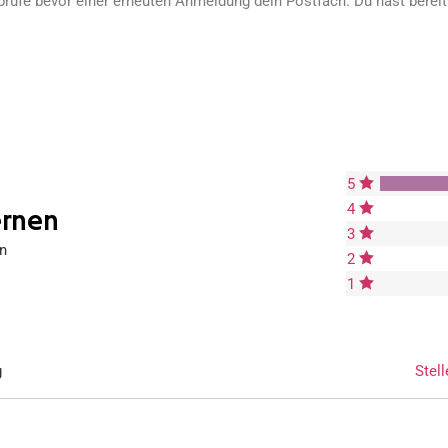
prüfe bevor einer erneuten Anmeldung dein Postfach. Du hast berei
5
4
ernen
3
n
2
1
g
Stell