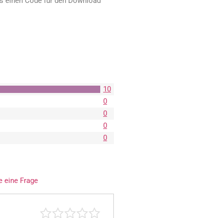
ts einen Code für den Download
10
0
0
0
0
e eine Frage