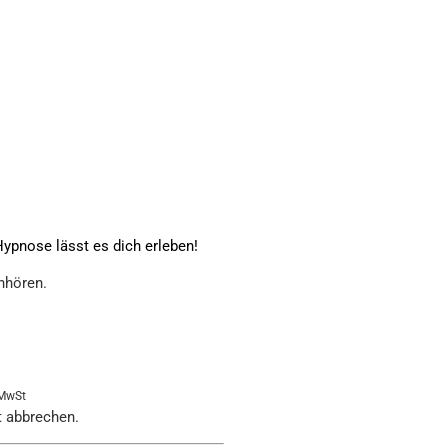
ypnose lässt es dich erleben!
nhören.
 MwSt
t abbrechen.