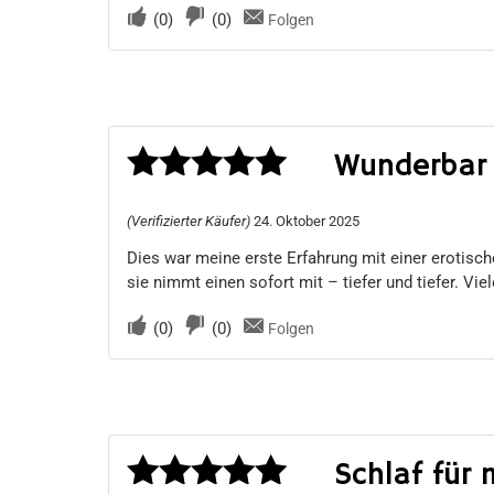
(
0
)
(
0
)
Folgen
Wunderbar 
Bewertet
(Verifizierter Käufer)
24. Oktober 2025
mit
5
von 5
Dies war meine erste Erfahrung mit einer erotisc
sie nimmt einen sofort mit – tiefer und tiefer. Vie
(
0
)
(
0
)
Folgen
Schlaf für 