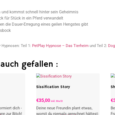
 und kommst schnell hinter sein Geheimnis
 für Stück in ein Pferd verwandelt
en die Dauer-Erregung eines geilen Hengstes gibt
gsbock
y Hypnosen: Teil 1:
PetPlay Hypnose – Das Tierheim
und Teil 2:
Dog
auch gefallen :
Sissification Story
Sh
€
35,00
€
inkl. MwSt
rmiert dich -
Deine neue Freundin plant etwas,
Be
nn zur Bitch!
womit du niemals gerechnet hättest:
Fr