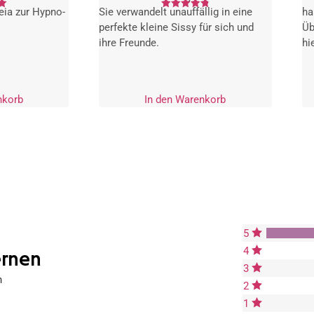
eia zur Hypno-
Sie verwandelt unauffällig in eine
ha
Bewertet
mit
perfekte kleine Sissy für sich und
Üb
4.83
von 5
ihre Freunde.
hi
nkorb
In den Warenkorb
5
4
ernen
3
n
2
1