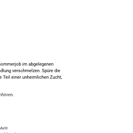
n Sommerjob im abgelegenen
lung verschmelzen. Spüre die
Teil einer unheimlichen Zucht,
nhören.
 MwSt