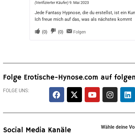
(Verifizierter Käufer)
9. Mai 2023
mit
5
von 5
Jede Fantasy Hypnose, die du erstellst, ist ein Ku
Ich freue mich auf das, was als nächstes kommt
(
0
)
(
0
)
Folgen
Folge Erotische-Hynose.com auf folge
FOLGE UNS:
Wähle deine Vo
Social Media Kanäle