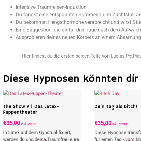
Intensive Traumreisen-Induktion
Du fängst eine entspannten Sommerjob im Zuchtstall an
Du bekommst Hengsthormone verabreicht und wirst Stück
Eine Suggestion, die dir für drei Tage nach dem Aufwach
Ausprobieren deines neuen Körpers an einem Absamun
Hier findest du die ersten beiden Teile von Lucias PetPla
Diese Hypnosen könnten dir 
The Show V | Das Latex-
Dein Tag als Bitch!
Puppentheater
€
35,00
€
35,00
inkl. MwSt
inkl. MwSt
In Latex auf dem Gynstuhl fixiert,
Diese Hypnose transfo
werden du und deine Traumfrau eure
für einen Tag - vom Ma