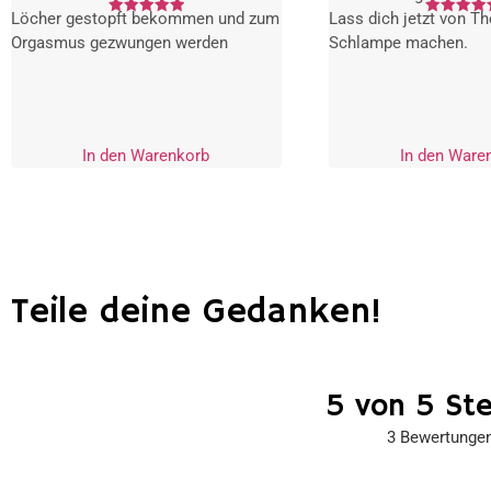
Löcher gestopft bekommen und zum
Lass dich jetzt von Th
Bewertet
Bewertet
mit
mit
Orgasmus gezwungen werden
Schlampe machen.
5.00
5.00
von 5
von 5
In den Warenkorb
In den Ware
Teile deine Gedanken!
5 von 5 St
3 Bewertunge