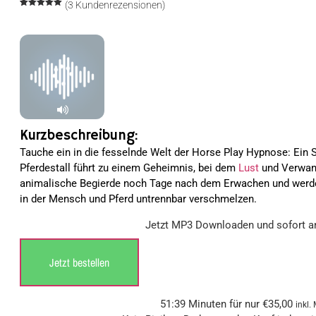
(
3
Kundenrezensionen)
Bewertet
3
mit
5.00
von 5,
basierend
auf
Kundenbewertungen
Kurzbeschreibung:
Tauche ein in die fesselnde Welt der Horse Play Hypnose: Ei
Pferdestall führt zu einem Geheimnis, bei dem
Lust
und Verwand
animalische Begierde noch Tage nach dem Erwachen und werde 
in der Mensch und Pferd untrennbar verschmelzen.
Jetzt MP3 Downloaden und sofort a
Jetzt bestellen
51:39 Minuten für nur
€
35,00
inkl.