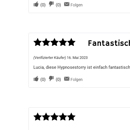
(
0
)
(
0
)
Folgen
Fantastisc
Bewertet
(Verifizierter Käufer)
16. Mai 2023
mit
5
von 5
Lucia, diese Hypnosestorry ist einfach fantastisc
(
0
)
(
0
)
Folgen
Bewertet