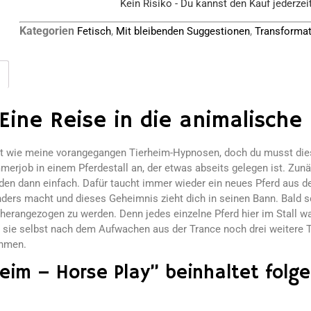
Kein Risiko - Du kannst den Kauf jederzei
Kategorien
,
,
Fetisch
Mit bleibenden Suggestionen
Transforma
Eine Reise in die animalische
lt wie meine vorangegangen Tierheim-Hypnosen, doch du musst dies
merjob in einem Pferdestall an, der etwas abseits gelegen ist. Zunä
n dann einfach. Dafür taucht immer wieder ein neues Pferd aus de
ders macht und dieses Geheimnis zieht dich in seinen Bann. Bald sc
 herangezogen zu werden. Denn jedes einzelne Pferd hier im Stall 
du sie selbst nach dem Aufwachen aus der Trance noch drei weitere 
ehmen.
eim – Horse Play” beinhaltet folg