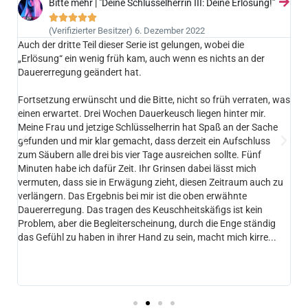
Bitte mehr | "Deine Schlüsselherrin III: Deine Erlösung!”





(Verifizierter Besitzer) 6. Dezember 2022
Auch der dritte Teil dieser Serie ist gelungen, wobei die
Da
„Erlösung“ ein wenig früh kam, auch wenn es nichts an der
ie
Dauererregung geändert hat.
Me
h
Fr
Fortsetzung erwünscht und die Bitte, nicht so früh verraten, was
wu
einen erwartet. Drei Wochen Dauerkeusch liegen hinter mir.
me
ch
Meine Frau und jetzige Schlüsselherrin hat Spaß an der Sache
Su
gefunden und mir klar gemacht, dass derzeit ein Aufschluss
Ma
zum Säubern alle drei bis vier Tage ausreichen sollte. Fünf
fr
Minuten habe ich dafür Zeit. Ihr Grinsen dabei lässt mich
da
vermuten, dass sie in Erwägung zieht, diesen Zeitraum auch zu
Be
verlängern. Das Ergebnis bei mir ist die oben erwähnte
be
Dauererregung. Das tragen des Keuschheitskäfigs ist kein
wu
Problem, aber die Begleiterscheinung, durch die Enge ständig
ä
das Gefühl zu haben in ihrer Hand zu sein, macht mich kirre...
em
Pa
Fr
he