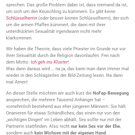
sprechen. Das große Problem dabei ist, dass niemand da ist,
um sich um den Keuschling zu kümmern. Es gibt keine
Schlüsselherrin
(oder besser keinen Schlüsselherrn), der sich
um die armen Pfaffen kümmert, die dann mit ihrer
unterdrückten Sexualität irgendwann nicht mehr
klarkommen.
Wir haben die Theorie, dass viele Priester im Grunde nur vor
ihrer Sexualität durch die Religion davonlaufen. Frei nach
dem Motto:
Ich geh ins Kloster
!
Was dann daraus wird … na ja, das kann man dann immer mal
wieder in den Schlagzeilen der Bild-Zeitung lesen. Na dann
mal Amen!
An dieser Stelle möchten wir auch kurz die
NoFap-Bewegung
ansprechen, die mehrere Tausend Anhänger hat –
vornehmlich bestehend aus eher jüngeren Männern. Sie hält
Onanieren für etwas Schändliches, das einen nur von den
„wichtigen Dingen“ im Leben abhält. Sex sollte nur mit der
Partnerin stattfinden. Also nicht
nur kein Sex vor der Ehe
,
sondern auch
kein Wichsen mit der eigenen Hand
.