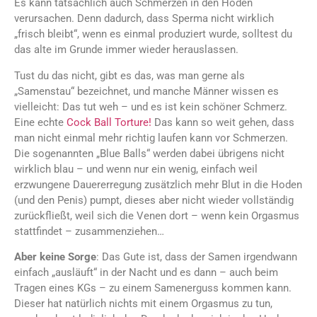
Es kann tatsächlich auch Schmerzen in den Hoden
verursachen. Denn dadurch, dass Sperma nicht wirklich
„frisch bleibt“, wenn es einmal produziert wurde, solltest du
das alte im Grunde immer wieder herauslassen.
Tust du das nicht, gibt es das, was man gerne als
„Samenstau“ bezeichnet, und manche Männer wissen es
vielleicht: Das tut weh – und es ist kein schöner Schmerz.
Eine echte
Cock Ball Torture!
Das kann so weit gehen, dass
man nicht einmal mehr richtig laufen kann vor Schmerzen.
Die sogenannten „Blue Balls“ werden dabei übrigens nicht
wirklich blau – und wenn nur ein wenig, einfach weil
erzwungene Dauererregung zusätzlich mehr Blut in die Hoden
(und den Penis) pumpt, dieses aber nicht wieder vollständig
zurückfließt, weil sich die Venen dort – wenn kein Orgasmus
stattfindet – zusammenziehen…
Aber keine Sorge
: Das Gute ist, dass der Samen irgendwann
einfach „ausläuft“ in der Nacht und es dann – auch beim
Tragen eines KGs – zu einem Samenerguss kommen kann.
Dieser hat natürlich nichts mit einem Orgasmus zu tun,