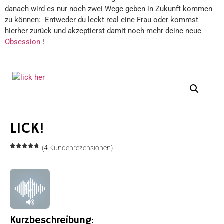
danach wird es nur noch zwei Wege geben in Zukunft kommen
zu können: Entweder du leckt real eine Frau oder kommst
hierher zurück und akzeptierst damit noch mehr deine neue
Obsession
!
LICK!
(
4
Kundenrezensionen)
Bewertet
4
mit
4.75
von 5,
basierend
auf
Kundenbewertungen
Kurzbeschreibung: