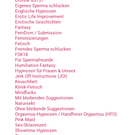
Drohne XS737
Eigenes Sperma schlucken
Englische Hypnosen
Erotic Life Improvement
Erotische Geschichten
Fantasy
FemDom / Submission
Feminisierungen
Fetisch
Fremdes Sperma schlucken
FSK18
Für Spermafreunde
Humiliation Fantasy
Hypnosen für Frauen & Unisex
Jerk Off Instructions (JOI)
Keuschheit
Klinik-Fetisch
Mindfucks
Mit bleibenden Suggestionen
Natursekt
Ohne bleibende Suggestionen
Orgasmus-Hypnosen / Handfreier Orgasmus (HFO)
Pink Maid
Sex-Sklavenzeit
Showtime Hypnosen