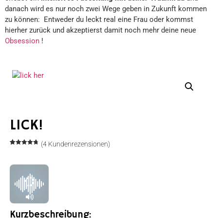
danach wird es nur noch zwei Wege geben in Zukunft kommen
zu können: Entweder du leckt real eine Frau oder kommst
hierher zurück und akzeptierst damit noch mehr deine neue
Obsession
!
LICK!
(
4
Kundenrezensionen)
Bewertet
4
mit
4.75
von 5,
basierend
auf
Kundenbewertungen
Kurzbeschreibung: