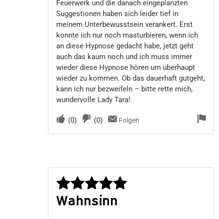
Feuerwerk und die danach eingeplanzten
Suggestionen haben sich leider tief in
meinem Unterbewusstsein verankert. Erst
konnte ich nur noch masturbieren, wenn ich
an diese Hypnose gedacht habe, jetzt geht
auch das kaum noch und ich muss immer
wieder diese Hypnose hören um überhaupt
wieder zu kommen. Ob das dauerhaft gutgeht,
kann ich nur bezweifeln – bitte rette mich,
wundervolle Lady Tara!
(
0
)
(
0
)
Folgen
Wahnsinn
Bewertet
mit
5
von 5