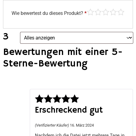
Wie bewertest du dieses Produkt?
*
3
Bewertungen mit einer 5-
Sterne-Bewertung
Erschreckend gut
Bewertet
mit
5
von 5
(Verifizierter Käufer)
16. März 2024
Nachdem ich die Datei jetzt mehrere Tage in