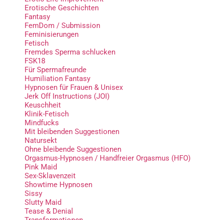
Erotische Geschichten
Fantasy
FemDom / Submission
Feminisierungen
Fetisch
Fremdes Sperma schlucken
FSK18
Für Spermafreunde
Humiliation Fantasy
Hypnosen für Frauen & Unisex
Jerk Off Instructions (JOI)
Keuschheit
Klinik-Fetisch
Mindfucks
Mit bleibenden Suggestionen
Natursekt
Ohne bleibende Suggestionen
Orgasmus-Hypnosen / Handfreier Orgasmus (HFO)
Pink Maid
Sex-Sklavenzeit
Showtime Hypnosen
Sissy
Slutty Maid
Tease & Denial
Transformationen