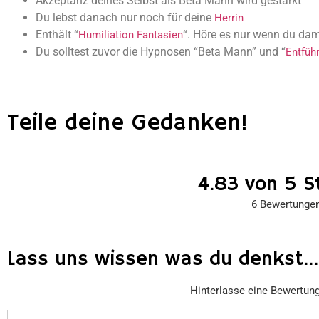
Akzeptanz deines Selbst als Beta Mann wird gestärkt
Du lebst danach nur noch für deine
Herrin
Enthält “
“. Höre es nur wenn du da
Humiliation Fantasien
Du solltest zuvor die Hypnosen “Beta Mann” und “
Entfüh
Teile deine Gedanken!
4.83 von 5 S
6 Bewertunge
Lass uns wissen was du denkst...
Hinterlasse eine Bewertun