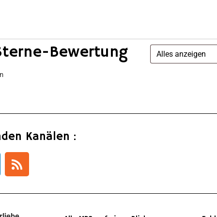
Sterne-Bewertung
en
nden Kanälen :
rliebe