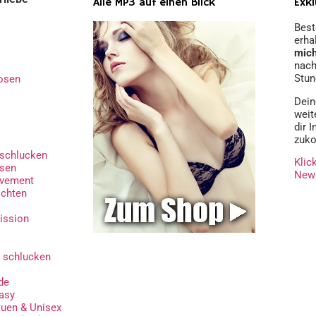
Alle MP3 auf einen Blick
Exkl
Best
erha
mic
nach
Stun
osen
Dein
weit
dir 
zuko
schlucken
Klic
osen
News
ovement
ichten
ission
 schlucken
de
asy
auen & Unisex