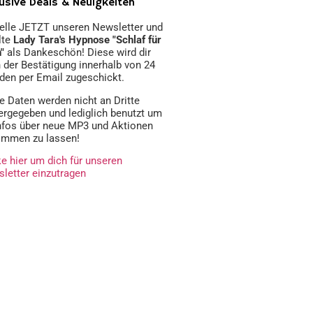
usive Deals & Neuigkeiten
elle JETZT unseren Newsletter und
lte
Lady Tara's Hypnose "Schlaf für
h"
als Dankeschön! Diese wird dir
 der Bestätigung innerhalb von 24
den per Email zugeschickt.
e Daten werden nicht an Dritte
ergegeben und lediglich benutzt um
Infos über neue MP3 und Aktionen
mmen zu lassen!
ke hier um dich für unseren
letter einzutragen