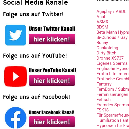
Social Media Kanäle
Ageplay / ABDL
Folge uns auf Twitter!
Anal
ASMR
BDSM
Beta Mann Hypn
Bi-Curious / Gay
Bunny
Cuckolding
Dirty Bitch
Folge uns auf YouTube!
Drohne XS737
Eigenes Sperma 
Englische Hypn
Erotic Life Impr
Erotische Gesch
Fantasy
FemDom / Subm
Feminisierungen
Folge uns auf Facebook!
Fetisch
Fremdes Sperma
FSK18
Für Spermafreun
Humiliation Fant
Hypnosen für Fr