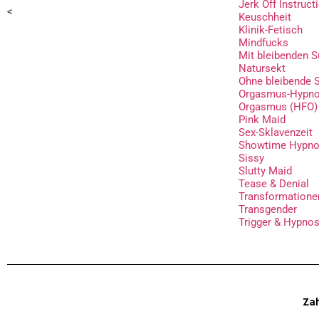
Jerk Off Instruct
<
Keuschheit
Klinik-Fetisch
Mindfucks
Mit bleibenden 
Natursekt
Ohne bleibende 
Orgasmus-Hypnos
Orgasmus (HFO)
Pink Maid
Sex-Sklavenzeit
Showtime Hypn
Sissy
Slutty Maid
Tease & Denial
Transformatione
Transgender
Trigger & Hypnos
Zah