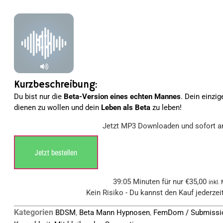
mit
4.83
von 5,
basierend
auf
Kundenbewertungen
Kurzbeschreibung:
Du bist nur die
Beta-Version eines echten Mannes
. Dein einzig
dienen zu wollen und dein
Leben als Beta
zu leben!
Jetzt MP3 Downloaden und sofort a
Jetzt bestellen
39:05 Minuten für nur
€
35,00
inkl.
Kein Risiko - Du kannst den Kauf jederzei
Kategorien
,
,
BDSM
Beta Mann Hypnosen
FemDom / Submissi