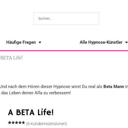
Häufige Fragen
Alle Hypnose-Künstler
 BETA Life!
 Und nach dem Hören dieser Hypnose wirst Du real als
Beta Mann
i
m das Leben deiner Alfa zu verbessern!
A BETA Life!
(
6
Kundenrezensionen)
Bewertet
6