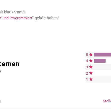
mit klar kommst
” gehört haben!
rt und Programmiert
5
4
ternen
3
n
2
1
g
Stell