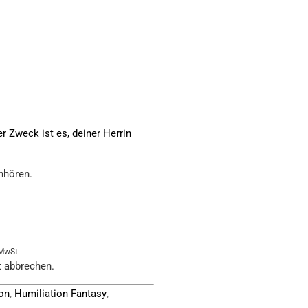
er Zweck ist es, deiner Herrin
nhören.
 MwSt
t abbrechen.
,
,
on
Humiliation Fantasy