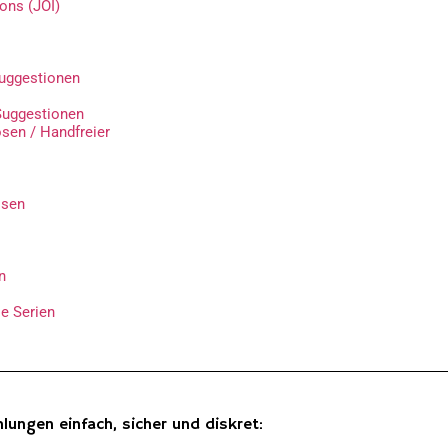
ions (JOI)
Suggestionen
Suggestionen
en / Handfreier
osen
n
e Serien
lungen einfach, sicher und diskret: