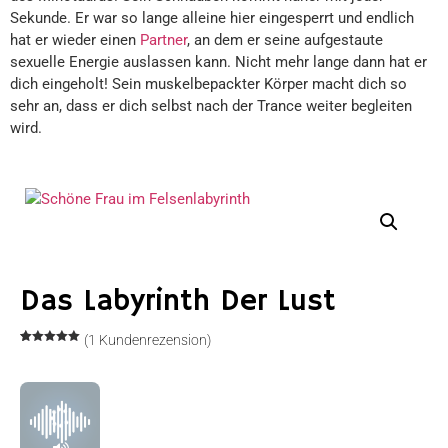
Sekunde. Er war so lange alleine hier eingesperrt und endlich
hat er wieder einen
Partner
, an dem er seine aufgestaute
sexuelle Energie auslassen kann. Nicht mehr lange dann hat er
dich eingeholt! Sein muskelbepackter Körper macht dich so
sehr an, dass er dich selbst nach der Trance weiter begleiten
wird.
Das Labyrinth Der Lust
(
1
Kundenrezension)
Bewertet
1
mit
5.00
von 5,
basierend
auf
Kundenbewertung