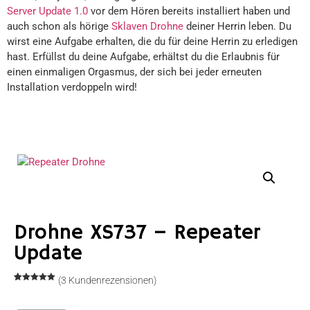
Server Update 1.0
vor dem Hören bereits installiert haben und
auch schon als hörige
Sklaven Drohne
deiner Herrin leben. Du
wirst eine Aufgabe erhalten, die du für deine Herrin zu erledigen
hast. Erfüllst du deine Aufgabe, erhältst du die Erlaubnis für
einen einmaligen Orgasmus, der sich bei jeder erneuten
Installation verdoppeln wird!
Drohne XS737 – Repeater
Update
(
3
Kundenrezensionen)
Bewertet
3
mit
5.00
von 5,