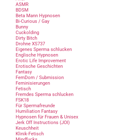
ASMR
BDSM
Beta Mann Hypnosen
Bi-Curious / Gay
Bunny
Cuckolding
Dirty Bitch
Drohne XS737
Eigenes Sperma schlucken
Englische Hypnosen
Erotic Life Improvement
Erotische Geschichten
Fantasy
FemDom / Submission
Feminisierungen
Fetisch
Fremdes Sperma schlucken
FSK18
Für Spermafreunde
Humiliation Fantasy
Hypnosen für Frauen & Unisex
Jerk Off Instructions (JOI)
Keuschheit
Klinik-Fetisch
Mindfucks