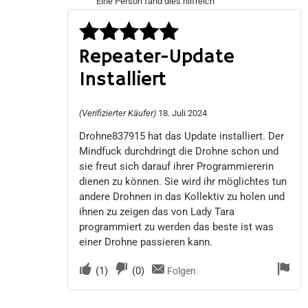
Eine Person fand dies hilfreich
Repeater-Update
Bewertet
Installiert
mit
5
von 5
(Verifizierter Käufer)
18. Juli 2024
Drohne837915 hat das Update installiert. Der
Mindfuck durchdringt die Drohne schon und
sie freut sich darauf ihrer Programmiererin
dienen zu können. Sie wird ihr möglichtes tun
andere Drohnen in das Kollektiv zu holen und
ihnen zu zeigen das von Lady Tara
programmiert zu werden das beste ist was
einer Drohne passieren kann.
(
1
)
(
0
)
Folgen