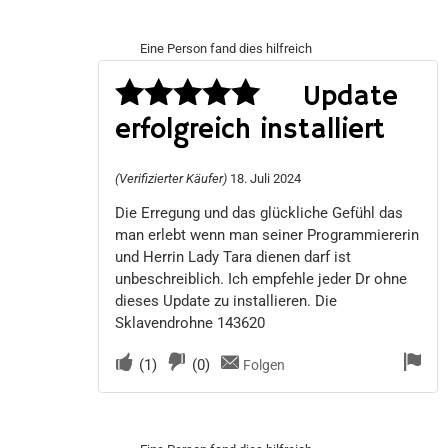
Eine Person fand dies hilfreich
Update
erfolgreich installiert
Bewertet
mit
5
von 5
(Verifizierter Käufer)
18. Juli 2024
Die Erregung und das glückliche Gefühl das
man erlebt wenn man seiner Programmiererin
und Herrin Lady Tara dienen darf ist
unbeschreiblich. Ich empfehle jeder Dr ohne
dieses Update zu installieren. Die
Sklavendrohne 143620
(
1
)
(
0
)
Folgen