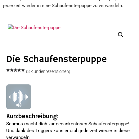
jederzeit wieder in eine Schaufensterpuppe zu verwandeln.
Die Schaufensterpuppe
(
3
Kundenrezensionen)
Bewertet
3
mit
5.00
von 5,
basierend
auf
Kundenbewertungen
Kurzbeschreibung:
Seamus macht dich zur gedankenlosen Schaufensterpuppe!
Und dank des Triggers kann er dich jederzeit wieder in diese
verwandeln