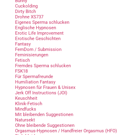
Bunny
Cuckolding
Dirty Bitch
Drohne XS737
Eigenes Sperma schlucken
Englische Hypnosen
Erotic Life Improvement
Erotische Geschichten
Fantasy
FemDom / Submission
Feminisierungen
Fetisch
Fremdes Sperma schlucken
FSK18
Für Spermafreunde
Humiliation Fantasy
Hypnosen für Frauen & Unisex
Jerk Off Instructions (JOI)
Keuschheit
Klinik-Fetisch
Mindfucks
Mit bleibenden Suggestionen
Natursekt
Ohne bleibende Suggestionen
Orgasmus-Hypnosen / Handfreier Orgasmus (HFO)