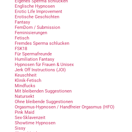
Eigenes Sperma schlucken
Englische Hypnosen
Erotic Life Improvement
Erotische Geschichten
Fantasy
FemDom / Submission
Feminisierungen
Fetisch
Fremdes Sperma schlucken
FSK18
Für Spermafreunde
Humiliation Fantasy
Hypnosen für Frauen & Unisex
Jerk Off Instructions (JOI)
Keuschheit
Klinik-Fetisch
Mindfucks
Mit bleibenden Suggestionen
Natursekt
Ohne bleibende Suggestionen
Orgasmus-Hypnosen / Handfreier Orgasmus (HFO)
Pink Maid
Sex-Sklavenzeit
Showtime Hypnosen
Sissy