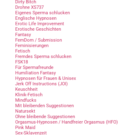
Dirty Bitch
Drohne XS737
Eigenes Sperma schlucken
Englische Hypnosen
Erotic Life Improvement
Erotische Geschichten
Fantasy
FemDom / Submission
Feminisierungen
Fetisch
Fremdes Sperma schlucken
FSK18
Für Spermafreunde
Humiliation Fantasy
Hypnosen für Frauen & Unisex
Jerk Off Instructions (JOI)
Keuschheit
Klinik-Fetisch
Mindfucks
Mit bleibenden Suggestionen
Natursekt
Ohne bleibende Suggestionen
Orgasmus-Hypnosen / Handfreier Orgasmus (HFO)
Pink Maid
Sex-Sklavenzeit