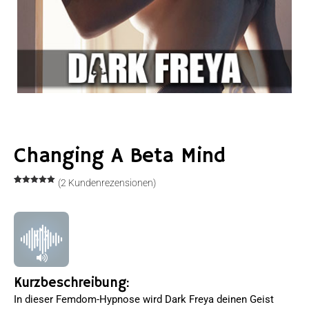
Changing A Beta Mind
(
2
Kundenrezensionen)
Bewertet
2
mit
5.00
von 5,
basierend
auf
Kundenbewertungen
Kurzbeschreibung:
In dieser Femdom-Hypnose wird Dark Freya deinen Geist