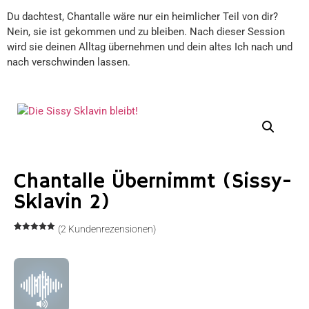
Du dachtest, Chantalle wäre nur ein heimlicher Teil von dir?
Nein, sie ist gekommen und zu bleiben. Nach dieser Session
wird sie deinen Alltag übernehmen und dein altes Ich nach und
nach verschwinden lassen.
Chantalle Übernimmt (Sissy-
Sklavin 2)
(
2
Kundenrezensionen)
Bewertet
2
mit
5.00
von 5,
basierend
auf
Kundenbewertungen