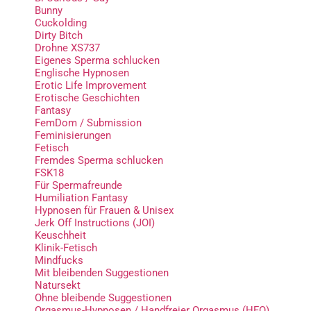
Bunny
Cuckolding
Dirty Bitch
Drohne XS737
Eigenes Sperma schlucken
Englische Hypnosen
Erotic Life Improvement
Erotische Geschichten
Fantasy
FemDom / Submission
Feminisierungen
Fetisch
Fremdes Sperma schlucken
FSK18
Für Spermafreunde
Humiliation Fantasy
Hypnosen für Frauen & Unisex
Jerk Off Instructions (JOI)
Keuschheit
Klinik-Fetisch
Mindfucks
Mit bleibenden Suggestionen
Natursekt
Ohne bleibende Suggestionen
Orgasmus-Hypnosen / Handfreier Orgasmus (HFO)