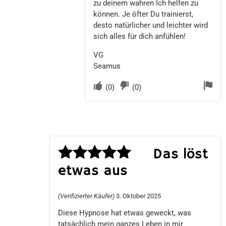
zu deinem wahren Ich helfen zu
können. Je öfter Du trainierst,
desto natürlicher und leichter wird
sich alles für dich anfühlen!
VG
Seamus
(
0
)
(
0
)
Das löst
etwas aus
Bewertet
mit
5
von 5
(Verifizierter Käufer)
3. Oktober 2025
Diese Hypnose hat etwas geweckt, was
tatsächlich mein ganzes Leben in mir