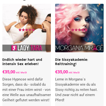
Bewertet
Bewertet
mit
mit
5.00
5.00
von 5
von 5
Endlich wieder hart und
Die Sissyakademie:
intensiv Sex erleben!
Reittraining!
€
35,00
€
35,00
inkl. MwSt
inkl. MwSt
Diese Hypnose wird dafür
Lerne in Morgana´s
Sorgen, dass du - sobald du
Sissyakademie wie du als
mit einer Frau intim wirst - von
Sissy richtig zu reiten hast.
eine Welle aus unaufhaltsamer
Und zwar nicht auf einem
Geilheit geflutet werden wirst!
Pferd!