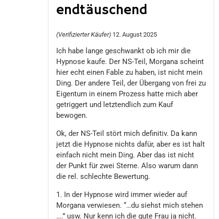
endtäuschend
Bewertet
mit
(Verifizierter Käufer)
12. August 2025
2
von
Ich habe lange geschwankt ob ich mir die
Hypnose kaufe. Der NS-Teil, Morgana scheint
5
hier echt einen Fable zu haben, ist nicht mein
Ding. Der andere Teil, der Übergang von frei zu
Eigentum in einem Prozess hatte mich aber
getriggert und letztendlich zum Kauf
bewogen.
Ok, der NS-Teil stört mich definitiv. Da kann
jetzt die Hypnose nichts dafür, aber es ist halt
einfach nicht mein Ding. Aber das ist nicht
der Punkt für zwei Sterne. Also warum dann
die rel. schlechte Bewertung.
1. In der Hypnose wird immer wieder auf
Morgana verwiesen. “…du siehst mich stehen
….” usw. Nur kenn ich die gute Frau ja nicht.