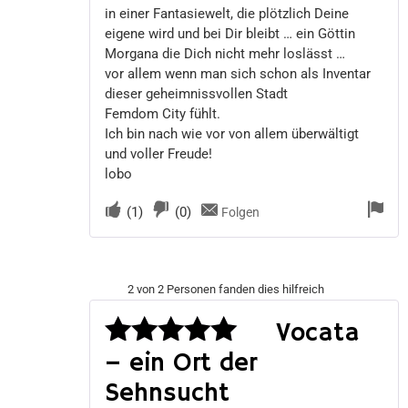
in einer Fantasiewelt, die plötzlich Deine
eigene wird und bei Dir bleibt … ein Göttin
Morgana die Dich nicht mehr loslässt …
vor allem wenn man sich schon als Inventar
dieser geheimnissvollen Stadt
Femdom City fühlt.
Ich bin nach wie vor von allem überwältigt
und voller Freude!
lobo
(
1
)
(
0
)
Folgen
2 von 2 Personen fanden dies hilfreich
Vocata
– ein Ort der
Bewertet
Sehnsucht
mit
5
von 5