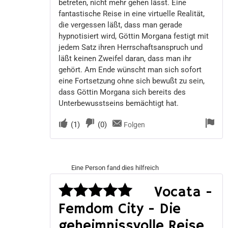
betreten, nicht mehr gehen lässt. Eine
fantastische Reise in eine virtuelle Realität,
die vergessen läßt, dass man gerade
hypnotisiert wird, Göttin Morgana festigt mit
jedem Satz ihren Herrschaftsanspruch und
läßt keinen Zweifel daran, dass man ihr
gehört. Am Ende wünscht man sich sofort
eine Fortsetzung ohne sich bewußt zu sein,
dass Göttin Morgana sich bereits des
Unterbewusstseins bemächtigt hat.
(
1
)
(
0
)
Folgen
Eine Person fand dies hilfreich
Vocata -
Femdom City - Die
Bewertet
geheimnissvolle Reise
mit
5
von 5