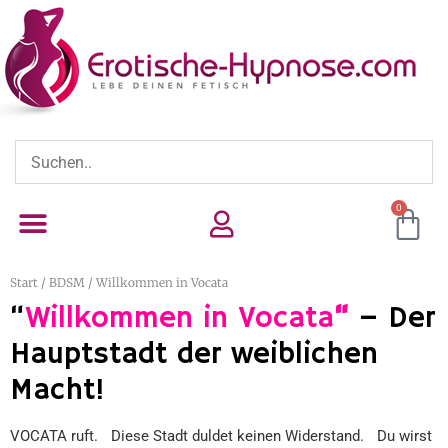
0
Start
/
BDSM
/ Willkommen in Vocata
“
Willkommen in Vocata
“
– Der
Hauptstadt der weiblichen
Macht!
VOCATA ruft. Diese Stadt duldet keinen Widerstand. Du wirst