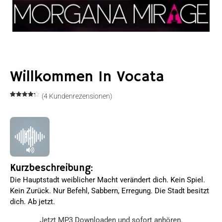
Willkommen In Vocata
(
4
Kundenrezensionen)
Bewertet
4
mit
4.25
von 5,
basierend
auf
Kundenbewertungen
Kurzbeschreibung:
Die Hauptstadt weiblicher Macht verändert dich. Kein Spiel.
Kein Zurück. Nur Befehl, Sabbern, Erregung. Die Stadt besitzt
dich. Ab jetzt.
Jetzt MP3 Downloaden und sofort anhören.