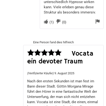
unterschiedlich Hypnose wirken
kann. Viele erleben genau diese
Struktur als besonders immersiv.
(
1
)
(
0
)
Eine Person fand dies hilfreich
Vocata
ein devoter Traum
Bewertet
mit
5
von 5
(Verifizierter Käufer)
9. August 2025
Nach den ersten Sekunden ist man fest im
Bann dieser Stadt. Göttin Morgana Mirage
führt den Hörer in eine fantastische Welt der
Unterwerfung, der man sich nicht entziehen
kann. Vocata ist eine Stadt, die einen, einmal