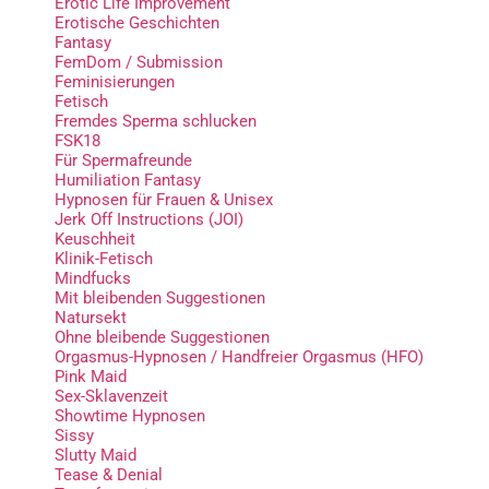
Erotic Life Improvement
Erotische Geschichten
Fantasy
FemDom / Submission
Feminisierungen
Fetisch
Fremdes Sperma schlucken
FSK18
Für Spermafreunde
Humiliation Fantasy
Hypnosen für Frauen & Unisex
Jerk Off Instructions (JOI)
Keuschheit
Klinik-Fetisch
Mindfucks
Mit bleibenden Suggestionen
Natursekt
Ohne bleibende Suggestionen
Orgasmus-Hypnosen / Handfreier Orgasmus (HFO)
Pink Maid
Sex-Sklavenzeit
Showtime Hypnosen
Sissy
Slutty Maid
Tease & Denial