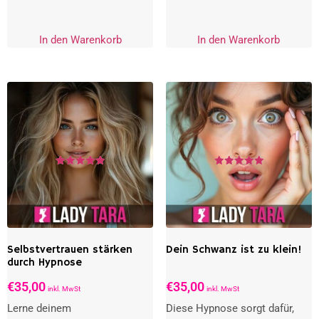
In den Warenkorb
In den Warenkorb
Bewertet
Bewertet
mit
mit
5.00
5.00
von 5
von 5
Selbstvertrauen stärken
Dein Schwanz ist zu klein!
durch Hypnose
€
35,00
€
35,00
inkl. MwSt
inkl. MwSt
Lerne deinem
Diese Hypnose sorgt dafür,