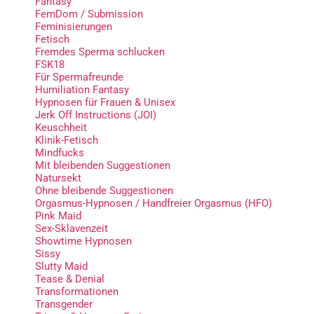
Fantasy
FemDom / Submission
Feminisierungen
Fetisch
Fremdes Sperma schlucken
FSK18
Für Spermafreunde
Humiliation Fantasy
Hypnosen für Frauen & Unisex
Jerk Off Instructions (JOI)
Keuschheit
Klinik-Fetisch
Mindfucks
Mit bleibenden Suggestionen
Natursekt
Ohne bleibende Suggestionen
Orgasmus-Hypnosen / Handfreier Orgasmus (HFO)
Pink Maid
Sex-Sklavenzeit
Showtime Hypnosen
Sissy
Slutty Maid
Tease & Denial
Transformationen
Transgender