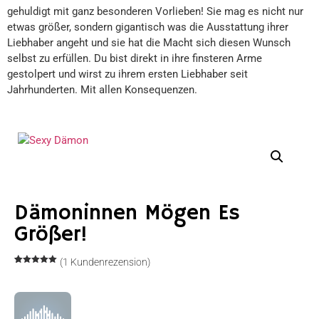
gehuldigt mit ganz besonderen Vorlieben! Sie mag es nicht nur
etwas größer, sondern gigantisch was die Ausstattung ihrer
Liebhaber angeht und sie hat die Macht sich diesen Wunsch
selbst zu erfüllen. Du bist direkt in ihre finsteren Arme
gestolpert und wirst zu ihrem ersten Liebhaber seit
Jahrhunderten. Mit allen Konsequenzen.
Dämoninnen Mögen Es
Größer!
(
1
Kundenrezension)
Bewertet
1
mit
5.00
von 5,
basierend
auf
Kundenbewertung