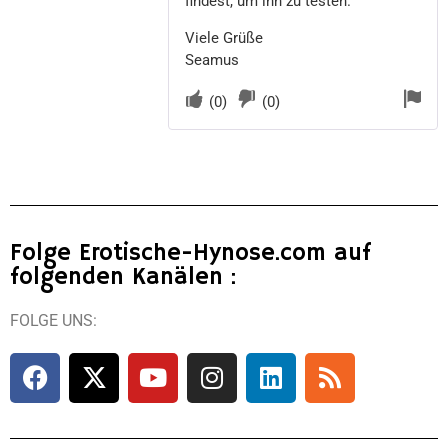
findest, um ihn zu testen.
Viele Grüße
Seamus
(
0
)
(
0
)
Folge Erotische-Hynose.com auf
folgenden Kanälen :
FOLGE UNS: