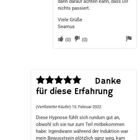
dann darauf achten kann, dass Dir
nichts passiert.
Viele Grüße
Seamus
(
0
)
(
0
)
Danke
für diese Erfahrung
Bewertet
mit
5
von 5
(Verifizierter Käufer)
13. Februar 2022
Diese Hypnose fühlt sich rundum gut an,
obwohl ich sie nur zum Teil mitbekommen
habe: Irgendwann während der Induktion war
mein Bewusstsein plötzlich ganz weg, kam