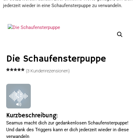
jederzeit wieder in eine Schaufensterpuppe zu verwandeln.
Die Schaufensterpuppe
(
3
Kundenrezensionen)
Bewertet
3
mit
5.00
von 5,
basierend
auf
Kundenbewertungen
Kurzbeschreibung:
Seamus macht dich zur gedankenlosen Schaufensterpuppe!
Und dank des Triggers kann er dich jederzeit wieder in diese
verwandeln