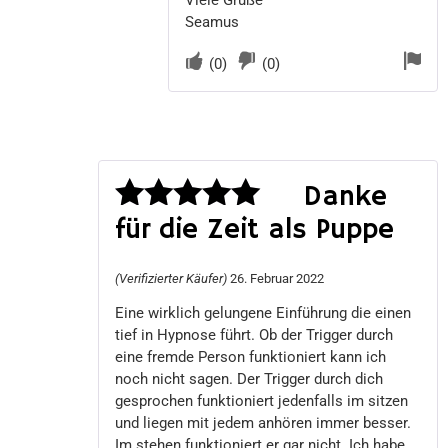
Viele Grüße
Seamus
(
0
)
(
0
)
Danke
für die Zeit als Puppe
Bewertet
mit
5
von 5
(Verifizierter Käufer)
26. Februar 2022
Eine wirklich gelungene Einführung die einen
tief in Hypnose führt. Ob der Trigger durch
eine fremde Person funktioniert kann ich
noch nicht sagen. Der Trigger durch dich
gesprochen funktioniert jedenfalls im sitzen
und liegen mit jedem anhören immer besser.
Im stehen funktioniert er gar nicht. Ich habe