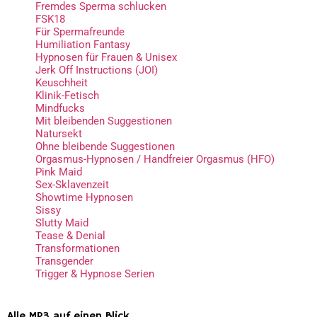
Fremdes Sperma schlucken
FSK18
Für Spermafreunde
Humiliation Fantasy
Hypnosen für Frauen & Unisex
Jerk Off Instructions (JOI)
Keuschheit
Klinik-Fetisch
Mindfucks
Mit bleibenden Suggestionen
Natursekt
Ohne bleibende Suggestionen
Orgasmus-Hypnosen / Handfreier Orgasmus (HFO)
Pink Maid
Sex-Sklavenzeit
Showtime Hypnosen
Sissy
Slutty Maid
Tease & Denial
Transformationen
Transgender
Trigger & Hypnose Serien
Alle MP3 auf einen Blick