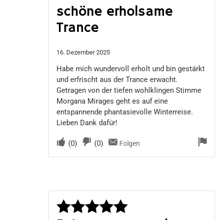
schöne erholsame
Bewertet
Trance
mit
5
von 5
16. Dezember 2025
Habe mich wundervoll erholt und bin gestärkt
und erfrischt aus der Trance erwacht.
Getragen von der tiefen wohlklingen Stimme
Morgana Mirages geht es auf eine
entspannende phantasievolle Winterreise.
Lieben Dank dafür!
(
0
)
(
0
)
Folgen