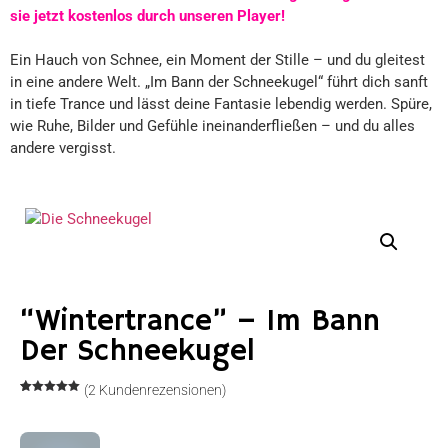
sie jetzt kostenlos durch unseren Player!
Ein Hauch von Schnee, ein Moment der Stille – und du gleitest
in eine andere Welt. „Im Bann der Schneekugel“ führt dich sanft
in tiefe Trance und lässt deine Fantasie lebendig werden. Spüre,
wie Ruhe, Bilder und Gefühle ineinanderfließen – und du alles
andere vergisst.
“Wintertrance” – Im Bann
Der Schneekugel
(
2
Kundenrezensionen)
Bewertet
2
mit
5.00
von 5,
basierend
auf