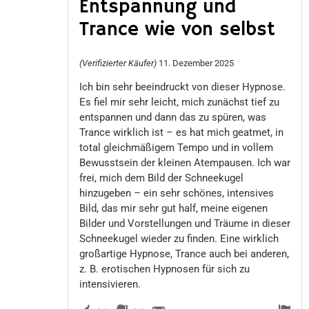
Entspannung und
Bewertet
Trance wie von selbst
mit
5
von 5
(Verifizierter Käufer)
11. Dezember 2025
Ich bin sehr beeindruckt von dieser Hypnose.
Es fiel mir sehr leicht, mich zunächst tief zu
entspannen und dann das zu spüren, was
Trance wirklich ist – es hat mich geatmet, in
total gleichmäßigem Tempo und in vollem
Bewusstsein der kleinen Atempausen. Ich war
frei, mich dem Bild der Schneekugel
hinzugeben – ein sehr schönes, intensives
Bild, das mir sehr gut half, meine eigenen
Bilder und Vorstellungen und Träume in dieser
Schneekugel wieder zu finden. Eine wirklich
großartige Hypnose, Trance auch bei anderen,
z. B. erotischen Hypnosen für sich zu
intensivieren.