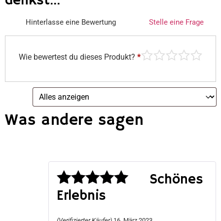
denkst...
Hinterlasse eine Bewertung
Stelle eine Frage
Wie bewertest du dieses Produkt?
*
Was andere sagen
Schönes
Erlebnis
Bewertet
mit
5
von 5
(Verifizierter Käufer)
16. März 2023