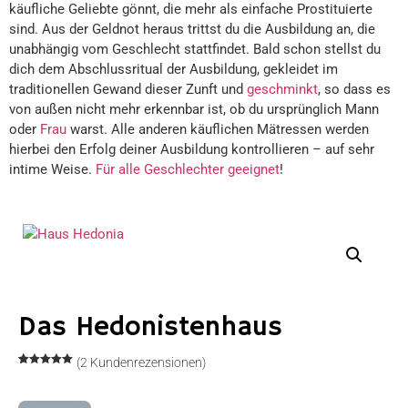
käufliche Geliebte gönnt, die mehr als einfache Prostituierte
sind. Aus der Geldnot heraus trittst du die Ausbildung an, die
unabhängig vom Geschlecht stattfindet. Bald schon stellst du
dich dem Abschlussritual der Ausbildung, gekleidet im
traditionellen Gewand dieser Zunft und
geschminkt
, so dass es
von außen nicht mehr erkennbar ist, ob du ursprünglich Mann
oder
Frau
warst. Alle anderen käuflichen Mätressen werden
hierbei den Erfolg deiner Ausbildung kontrollieren – auf sehr
intime Weise.
Für alle Geschlechter geeignet
!
Das Hedonistenhaus
(
2
Kundenrezensionen)
Bewertet
2
mit
5.00
von 5,
basierend