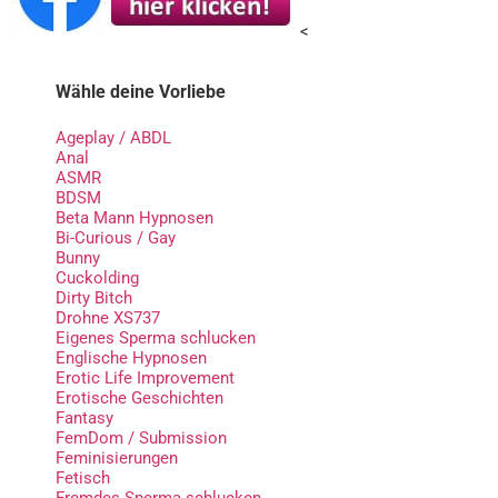
<
Wähle deine Vorliebe
Ageplay / ABDL
Anal
ASMR
BDSM
Beta Mann Hypnosen
Bi-Curious / Gay
Bunny
Cuckolding
Dirty Bitch
Drohne XS737
Eigenes Sperma schlucken
Englische Hypnosen
Erotic Life Improvement
Erotische Geschichten
Fantasy
FemDom / Submission
Feminisierungen
Fetisch
Fremdes Sperma schlucken